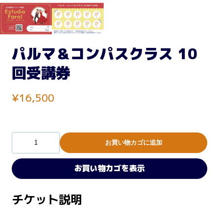
パルマ＆コンパスクラス 10
回受講券
¥
16,500
パ
お買い物カゴに追加
ル
マ
お買い物カゴを表示
＆
コ
ン
チケット説明
パ
ス