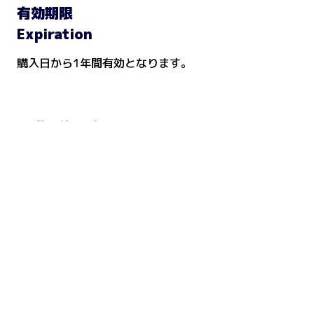
有効期限
Expiration
購入日から1年間有効となります。
ご購入後の流れ
After Purchase
■ Step 1
商品をご購入ください。
■ Step 2
ご注文完了後、注文確認メールをお送りします。
■ Step 3
受講日時の確認や初回受講については、メール記載の案
内または教室の案内に沿ってご確認ください。